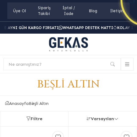
Sipariş
İptal /
Üye Ol
Blog
İletişim
Takibi
İade
RDE AYNI GÜN KARGO FIRSATI
WHATSAPP DESTEK HATTI
KOLAY İA
Ne aramıştınız?
BEŞLI ALTIN
Anasayfa
Beşli Altın
Filtre
Varsayılan