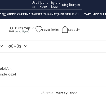
Üye
Sipariş
İptal /
Gekas Kuyumculuk ile her anınızı
Blog
İletişim
unutulmaz
kılı
Ol
Takibi
İade
DE
KREDI KARTINA TAKSIT İMKANI
HER STILE ÖZEL TAKI MODELL
Giriş Yap
Favorilerim
Sepetim
ve ya Üye Ol
GÜMÜŞ
uluk’un
rinde özel
Sırala:
Varsayılan