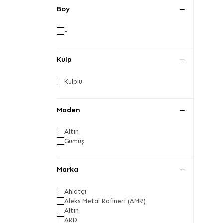
Boy
-
Kulp
Kulplu
Maden
Altın
Gümüş
Marka
Ahlatçı
Aleks Metal Rafineri (AMR)
Altın
ARD