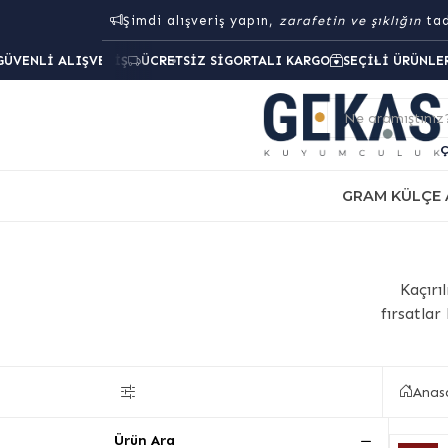
Şimdi alışveriş yapın,
zarafetin ve şıklığın
tad
GÜVENLI ALIŞVERIŞ
ÜCRETSIZ SIGORTALI KARGO
SEÇILI ÜRÜNLE
Ne aramıştınız
GRAM KÜLÇE 
Kaçırı
fırsatlar
Anas
Ürün Ara