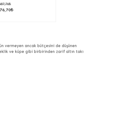
487,76₺
76,70₺
 ödün vermeyen ancak bütçesini de düşünen
eklik ve küpe gibi birbirinden zarif altın takı