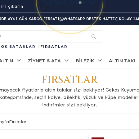
ını çıkarın
RDE AYNI GÜN KARGO FIRSATI
WHATSAPP DESTEK HATTI
KOLAY İA
?
ÇOK SATANLAR
FIRSATLAR
ALTIN
ZIYNET & ATA
BILEZIK
ALTIN TAKI
FIRSATLAR
lmayacak fiyatlarla altın takılar sizi bekliyor! Gekas Kuyumc
 kategorisinde, seçili kolye, bileklik, yüzük ve küpe modelle
indirimler sizi bekliyor.
ayfa
Fırsatlar