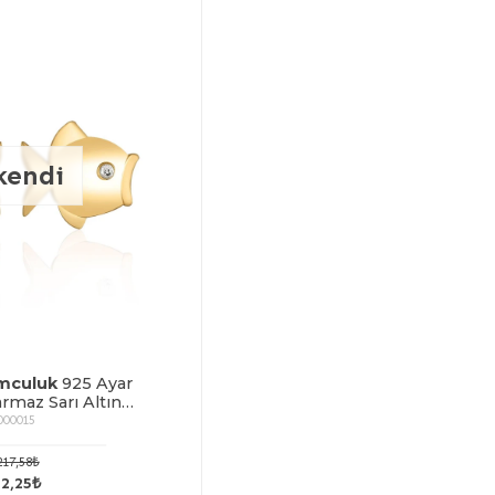
kendi
mculuk
925 Ayar
maz Sarı Altın
ık Figürlü Küpe
000015
217,58₺
2,25₺