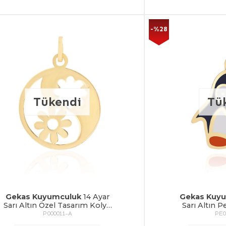
-%28
Tükendi
Tü
Gekas Kuyumculuk
14 Ayar
Gekas Kuy
Sarı Altın Özel Tasarım Kolye
Sarı Altın 
Ucu
Kol
P000011-A
PE0