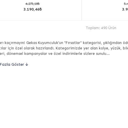
4.275,18₺
5.
3.190,46₺
3.9
Toplam: 490 Ürün
ları kaçırmayın! Gekas Kuyumculuk’un "Fırsatlar" kategorisi, şıklığından
cılar için özel olarak hazırlandı. Kategorimizde yer alan kolye, yüzük, bil
ri, dönemsel kampanyalar ve özel indirimlerle sizlere sunulu...
Fazla Göster