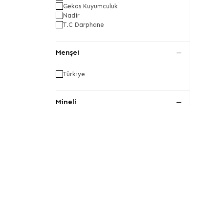
Gekas Kuyumculuk
Nadir
T.C Darphane
Menşei
Türkiye
Mineli
-
Çok Renkli
Gri
Kahverengi
Kırmızı
Kırmızı - Yeşil
Lacivert
Mavi
Sarı - Kırmızı
Siyah
Siyah - Kırmızı