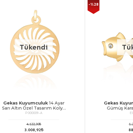
-%28
Tükendi
Tü
Gekas Kuyumculuk
14 Ayar
Gekas Kuyu
Sarı Altın Özel Tasarım Kolye
Gümüş Karar
Ucu
Kaplama Bal
P000009-A
E
4.122,30₺
1.
3.008,92₺
88