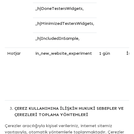
_hjDoneTestersWidgets,
_hjMinimizedTestersWidgets,
_hjIncludedInSample,
Hotjar
in_new_website_experiment
1 gün
İşle
ÇEREZ KULLANIMINA İLİŞKİN HUKUKİ SEBEPLER VE
ÇEREZLERİ TOPLAMA YÖNTEMLERİ
Çerezler aracılığıyla kişisel verileriniz, internet sitemiz
vasıtasıyla, otomatik yöntemlerle toplanmaktadır. Çerezler