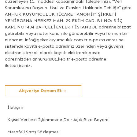
düzenleyen 11. maddesi kapsamındaki taleplerinizi, “Veri
Sorumlusuna Başvuru Usul ve Esasları Hakkında Tebliğe” göre
ANHUR KUYUMCULUK TİCARET ANONİM ŞİRKETİ
YENİBOSNA MERKEZ MAH. 29 EKİM CAD. B1 NO: 5 İÇ
KAPI NO: 404 BAHÇELİEVLER / İSTANBUL adresine bizzat
getirebilir veya noter kanalı ile gönderebilir veya formun bir
nüshasını info@gekaskuyumculuk.com.tr e-posta adresine
sistemde kayıtlı e-posta adresiniz üzerinden veya güvenli
elektronik imzalı olarak kayıtlı elektronik posta
adresinizden anhur@hs01.kep.tr e-posta adresine
iletebilirsiniz.
Alışverişe Devam Et
İletişim
Ki̇şi̇sel Veri̇leri̇n İşlenmesi̇ne Dair Açık Rıza Beyanı
Mesafeli Satış Sözleşmesi