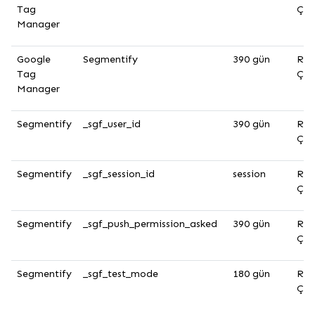
Tag
Çer
Manager
Google
Segmentify
390 gün
Rek
Tag
Çer
Manager
Segmentify
_sgf_user_id
390 gün
Rek
Çer
Segmentify
_sgf_session_id
session
Rek
Çer
Segmentify
_sgf_push_permission_asked
390 gün
Rek
Çer
Segmentify
_sgf_test_mode
180 gün
Rek
Çer