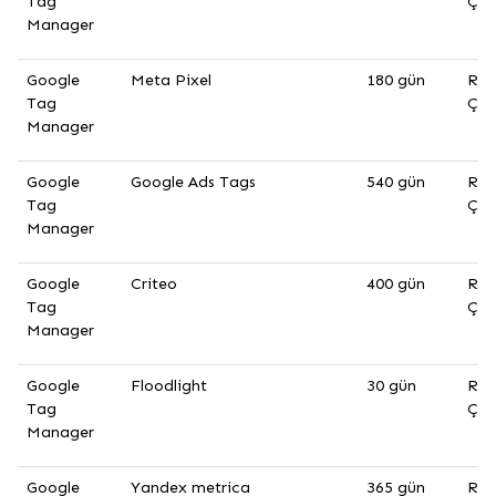
Tag
Çer
Manager
Google
Meta Pixel
180 gün
Rek
Tag
Çer
Manager
Google
Google Ads Tags
540 gün
Rek
Tag
Çer
Manager
Google
Criteo
400 gün
Rek
Tag
Çer
Manager
Google
Floodlight
30 gün
Rek
Tag
Çer
Manager
Google
Yandex metrica
365 gün
Rek