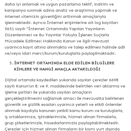
daha iyi anlamak ve uygun pazarlama teklif, indirim ve
kampanya sunmak adına analiz ve araştırma yapmak ve
internet sitemizin güvenliğini arttırmak amaçlarıyla
işlenmektedir. Ayrıca İnternet erişimlerine ait log kayıtları
5651 sayılı “İnternet Ortamında Yapılan Yayınların
Düzenlenmesi ve Bu Yayınlar Yoluyla İşlenen Suçlarla
Mücadele Edilmesi Hakkında Kanun ve ilgili mevzuat
uyarınca kayıt altına alınmakta ve talep edilmesi halinde adli
ve/veya idari merci/kurum/kuruluşlarla paylaşılmaktadır.
İNTERNET ORTAMINDA ELDE EDİLEN BİLGİLERE
KİMLERE VE HANGİ AMAÇLA AKTARILDIĞI
Dijital ortamda kaydedilen yukarıda sayılan çerezler 6698
sayılı Kanun’un 8. ve 9. maddesinde belirtilen veri aktarma ve
işleme şartları ile yukarıda sayılan amaçların
gerçekleştirilmesini sağlamak amacı ile mevzuatta belirlenen
güvenlik ve gizlilik esasları uyarınca yeterli ve etkili önlemler
alınmak kaydıyla kanunen yetkili kamu kurum ve kuruluşlarla,
iş ortaklarımıza, iştiraklerimizle, hizmet alınan firmalarla,
grup şirketlerimizle, hissedarlarımızla paylaşılabilmektedir.
Çerezler için hizmet alınan firmaların bir kısmı yurt dışında