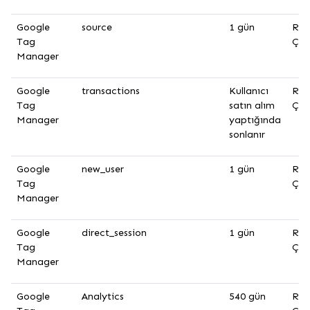
Google
source
1 gün
Rek
Tag
Çer
Manager
Google
transactions
Kullanıcı
Rek
Tag
satın alım
Çer
Manager
yaptığında
sonlanır
Google
new_user
1 gün
Rek
Tag
Çer
Manager
Google
direct_session
1 gün
Rek
Tag
Çer
Manager
Google
Analytics
540 gün
Rek