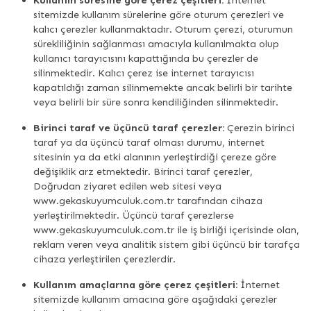
Kullanım süresine göre çerez çeşitleri:
İnternet
sitemizde kullanım sürelerine göre oturum çerezleri ve
kalıcı çerezler kullanmaktadır. Oturum çerezi, oturumun
sürekliliğinin sağlanması amacıyla kullanılmakta olup
kullanıcı tarayıcısını kapattığında bu çerezler de
silinmektedir. Kalıcı çerez ise internet tarayıcısı
kapatıldığı zaman silinmemekte ancak belirli bir tarihte
veya belirli bir süre sonra kendiliğinden silinmektedir.
Birinci taraf ve üçüncü taraf çerezler:
Çerezin birinci
taraf ya da üçüncü taraf olması durumu, internet
sitesinin ya da etki alanının yerleştirdiği çereze göre
değişiklik arz etmektedir. Birinci taraf çerezler,
Doğrudan ziyaret edilen web sitesi veya
www.gekaskuyumculuk.com.tr tarafından cihaza
yerleştirilmektedir. Üçüncü taraf çerezlerse
www.gekaskuyumculuk.com.tr ile iş birliği içerisinde olan,
reklam veren veya analitik sistem gibi üçüncü bir tarafça
cihaza yerleştirilen çerezlerdir.
Kullanım amaçlarına göre çerez çeşitleri:
İnternet
sitemizde kullanım amacına göre aşağıdaki çerezler