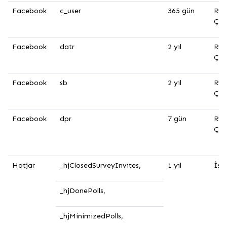
Facebook
c_user
365 gün
Rek
Çer
Facebook
datr
2 yıl
Rek
Çer
Facebook
sb
2 yıl
Rek
Çer
Facebook
dpr
7 gün
Rek
Çer
Hotjar
_hjClosedSurveyInvites,
1 yıl
İşle
_hjDonePolls,
_hjMinimizedPolls,