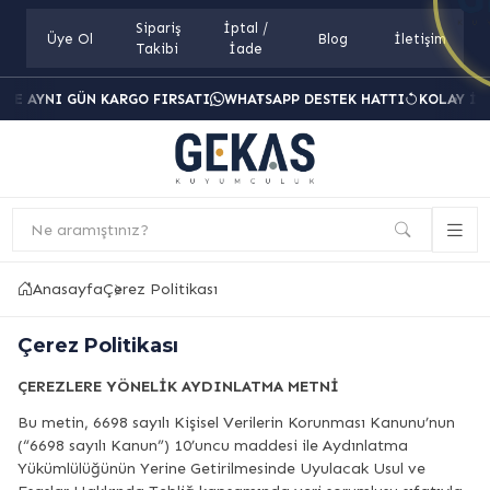
Sipariş
İptal /
Üye Ol
Blog
İletişim
Takibi
İade
RDE AYNI GÜN KARGO FIRSATI
WHATSAPP DESTEK HATTI
KOLAY İA
Ne aramıştınız?
Anasayfa
Çerez Politikası
Çerez Politikası
ÇEREZLERE YÖNELİK AYDINLATMA METNİ
Bu metin, 6698 sayılı Kişisel Verilerin Korunması Kanunu’nun
(“6698 sayılı Kanun”) 10’uncu maddesi ile Aydınlatma
Yükümlülüğünün Yerine Getirilmesinde Uyulacak Usul ve