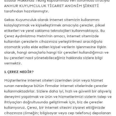
Esaslar Hakkında Tebliğ kapsamında veri sorumlusu sıfatıyla
ANHUR KUYUMCULUK TİCARET ANONİM ŞİRKETİ
tarafından hazırlanmıştır.
Gekas Kuyumculuk olarak internet sitemizin kullanımını
kolaylaştırmak ve kişiselleştirmek amacıyla çerezler, piksel
etiketleri ve yerel saklama teknolojileri kullanmaktayız. Bu
Çerez Aydınlatma Metni’nin amacı, internet sitemizde
kullanılan çerezlerin cihazınıza yerleştirilmesi aracılığıyla
otomatik yolla elde edilen kişisel verilerin işlenmesine ilişkin
olarak, hangi amaçlarla hangi tür çerezleri kullandığımızı ve
bu çerezleri nasıl yönetebileceğiniz hakkında sizlere bilgi
vermektir.
1.ÇEREZ NEDİR?
Müşterilerine internet siteleri üzerinden ürün veya hizmet
sunan neredeyse bütün firmalar internet sitelerinde çerezler
kullanmaktadırlar. Sizlere daha iyi, hızlı ve güvenli bir alışveriş
deneyimi yaşatmak ve ürün ve hizmetlerimizi sizlerin talep ve
ihtiyaçları doğrultusunda geliştirmek için, biz de çerezler
kullanıyoruz. Çerez, bir internet sitesini ziyaret ettiğinizde
cihazınıza (örneğin; bilgisayar veya cep telefonu) depolanan