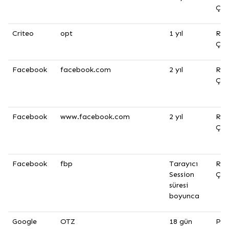
Çer
Criteo
opt
1 yıl
Rek
Çer
Facebook
facebook.com
2 yıl
Rek
Çer
Facebook
www.facebook.com
2 yıl
Rek
Çer
Facebook
fbp
Tarayıcı
Rek
Session
Çer
süresi
boyunca
Google
OTZ
18 gün
Per