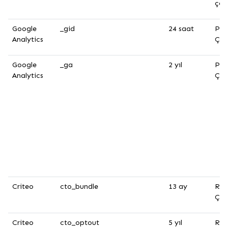
çere
Google
_gid
24 saat
Per
Analytics
Çer
Google
_ga
2 yıl
Per
Analytics
Çer
Criteo
cto_bundle
13 ay
Rek
Çer
Criteo
cto_optout
5 yıl
Rek