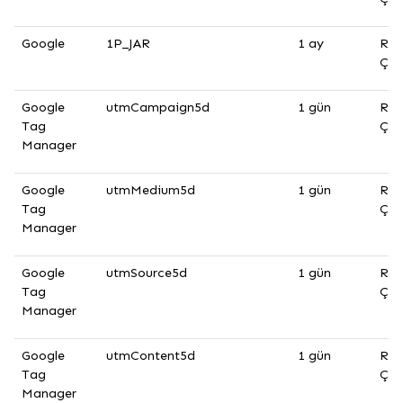
Google
1P_JAR
1 ay
Rek
Çer
Google
utmCampaign5d
1 gün
Rek
Tag
Çer
Manager
Google
utmMedium5d
1 gün
Rek
Tag
Çer
Manager
Google
utmSource5d
1 gün
Rek
Tag
Çer
Manager
Google
utmContent5d
1 gün
Rek
Tag
Çer
Manager