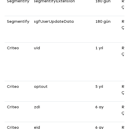
Segmentify
segmentifyExtension
180 gün
Rek
Çer
Segmentify
sgfUserUpdateData
180 gün
Rek
Çer
Criteo
uid
1 yıl
Rek
Çer
Criteo
optout
5 yıl
Rek
Çer
Criteo
zdi
6 ay
Rek
Çer
Criteo
eid
6 ay
Rek