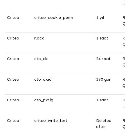
Çer
Criteo
criteo_cookie_perm
1 yıl
Rek
Çer
Criteo
r.ack
1 saat
Rek
Çer
Criteo
cto_clc
24 saat
Rek
Çer
Criteo
cto_axid
390 gün
Rek
Çer
Criteo
cto_pxsig
1 saat
Rek
Çer
Criteo
criteo_write_test
Deleted
Rek
after
Çer