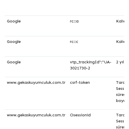
Google
rc::a
Kalıcı
Google
rc::c
Kalıcı
Google
vtp_trackingId":"UA-
2 yıl
3021730-2
www.gekaskuyumculuk.com.tr
csrf-token
Tarayı
Sessio
süresi
boyun
www.gekaskuyumculuk.com.tr
Osessionid
Tarayı
Sessio
süresi