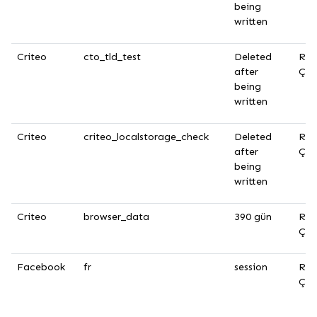
being
written
Criteo
cto_tld_test
Deleted
Rek
after
Çer
being
written
Criteo
criteo_localstorage_check
Deleted
Rek
after
Çer
being
written
Criteo
browser_data
390 gün
Rek
Çer
Facebook
fr
session
Rek
Çer