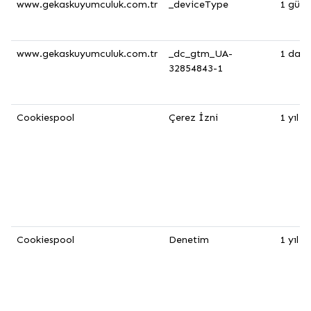
www.gekaskuyumculuk.com.tr
_deviceType
1 gün
www.gekaskuyumculuk.com.tr
_dc_gtm_UA-
1 daki
32854843-1
Cookiespool
Çerez İzni
1 yıl
Cookiespool
Denetim
1 yıl