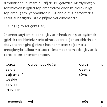
almadıklarını bilmemizi sağlar. Bu çerezler, bir ziyaretçiyi
tanımlayan bilgileri toplamamakta anonim olarak bilgi
toplama işlemi yapmaktadır. Kullandığımız performans
çerezlerine ilişkin liste aşağıda yer almaktadır.
d) İşlevsel çerezler,
İnternet sayfamızı daha işlevsel kılmak ve kişiselleştirmek
(gizlilik tercihleriniz hariç olmak üzere diğer tercihlerinizin
siteye tekrar girdiğinizde hatırlanmasını sağlamak)
amaçlarıyla kullanılmaktadır. İnternet sitemizde işlevsellik
çerezleri kullanılmamaktadır.
Çerez
Çerez- Cookie İsmi
Çerez-
Çer
Servis
Cookie
Sağlayıcı /
Süresi
Cookie
Service
Provider
Facebook
wd
7 gün
Rek
Çer