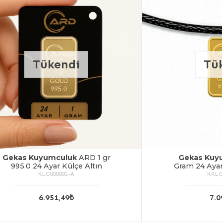
Tükendi
Tü
Gekas Kuyumculuk
ARD 1 gr
Gekas Kuy
995.0 24 Ayar Külçe Altın
Gram 24 Ayar 
Altı
KLC000001-A
KKLC
6.951,49₺
7.0