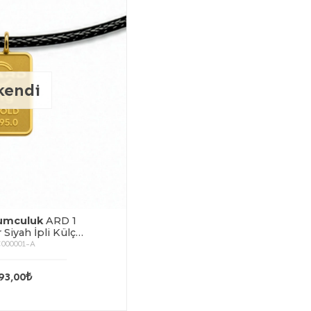
kendi
umculuk
ARD 1
Siyah İpli Külçe
n Kolye
000001-A
93,00₺