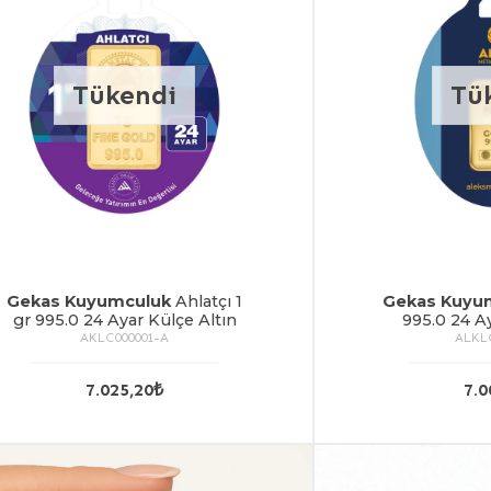
Tükendi
Tü
Gekas Kuyumculuk
Ahlatçı 1
Gekas Kuyu
gr 995.0 24 Ayar Külçe Altın
995.0 24 Ay
AKLC000001-A
ALKL
7.025,20₺
7.0