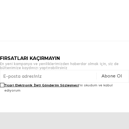
FIRSATLARI KAÇIRMAYIN
En yeni kampanya ve yeniliklerimizden haberdar olmak için, siz de
bültenimize kaydınızı yaptırabilirsiniz
Abone Ol
Ticari Elektronik İleti Gönderim Sözleşmesi
'ni okudum ve kabul
ediyorum