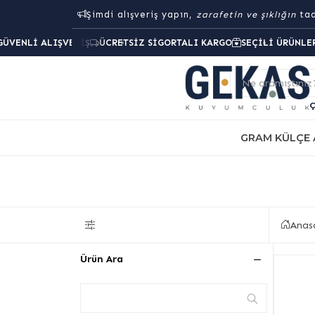
Şimdi alışveriş yapın,
zarafetin ve şıklığın
tad
GÜVENLI ALIŞVERIŞ
ÜCRETSIZ SIGORTALI KARGO
SEÇILI ÜRÜNLE
Ne aramıştınız
GRAM KÜLÇE 
Anas
Ürün Ara