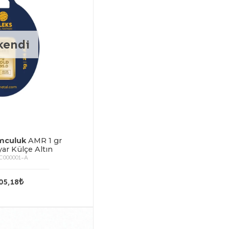
kendi
mculuk
AMR 1 gr
ar Külçe Altın
C000001-A
05,18₺