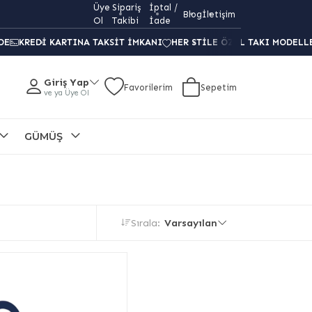
Üye
Sipariş
İptal /
Gekas Kuyumculuk ile her anınızı
Blog
İletişim
unutulmaz
kılı
Ol
Takibi
İade
DE
KREDI KARTINA TAKSIT İMKANI
HER STILE ÖZEL TAKI MODELL
Giriş Yap
Favorilerim
Sepetim
ve ya Üye Ol
GÜMÜŞ
Sırala:
Varsayılan