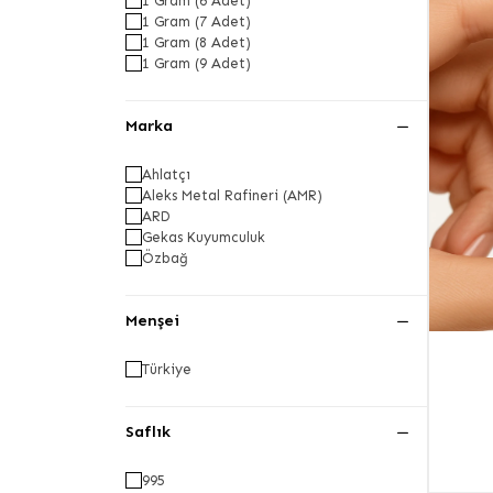
1 Gram (6 Adet)
1 Gram (7 Adet)
1 Gram (8 Adet)
1 Gram (9 Adet)
Marka
Ahlatçı
Aleks Metal Rafineri (AMR)
ARD
Gekas Kuyumculuk
Özbağ
Menşei
Türkiye
Saflık
995