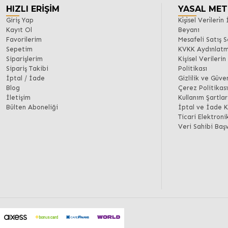
HIZLI ERIŞIM
YASAL MET
Giriş Yap
Ki̇şi̇sel Veri̇ler
Kayıt Ol
Beyanı
Favorilerim
Mesafeli Satış 
Sepetim
KVKK Aydınlatm
Siparişlerim
Kişisel Verileri
Sipariş Takibi
Politikası
İptal / İade
Gizlilik ve Güven
Blog
Çerez Politikası
İletişim
Kullanım Şartlar
Bülten Aboneliği
İptal ve İade K
Ticari Elektron
Veri Sahibi Baş