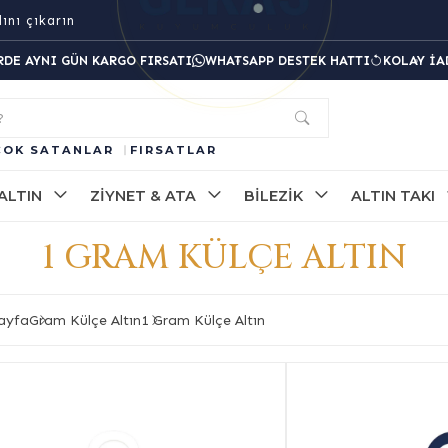
ını çıkarın
RDE AYNI GÜN KARGO FIRSATI
WHATSAPP DESTEK HATTI
KOLAY İA
?
ÇOK SATANLAR
FIRSATLAR
ALTIN
ZIYNET & ATA
BILEZIK
ALTIN TAKI
1 GRAM KÜLÇE ALTIN
ayfa
Gram Külçe Altın
1 Gram Külçe Altın