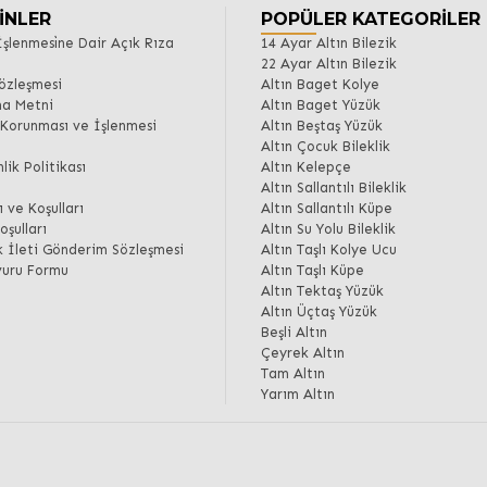
INLER
POPÜLER KATEGORILER
i̇n İşlenmesi̇ne Dair Açık Rıza
14 Ayar Altın Bilezik
22 Ayar Altın Bilezik
Sözleşmesi
Altın Baget Kolye
a Metni
Altın Baget Yüzük
n Korunması ve İşlenmesi
Altın Beştaş Yüzük
Altın Çocuk Bileklik
lik Politikası
Altın Kelepçe
Altın Sallantılı Bileklik
ı ve Koşulları
Altın Sallantılı Küpe
oşulları
Altın Su Yolu Bileklik
ik İleti Gönderim Sözleşmesi
Altın Taşlı Kolye Ucu
vuru Formu
Altın Taşlı Küpe
Altın Tektaş Yüzük
Altın Üçtaş Yüzük
Beşli Altın
Çeyrek Altın
Tam Altın
Yarım Altın