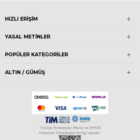
HIZLI ERIŞIM
YASAL METINLER
POPÜLER KATEGORILER
ALTIN / GÜMÜŞ
Türkiye İhracatçılar Meclisi ve İMMİB
Mücevher İhracatçıları birliği üyesidir.