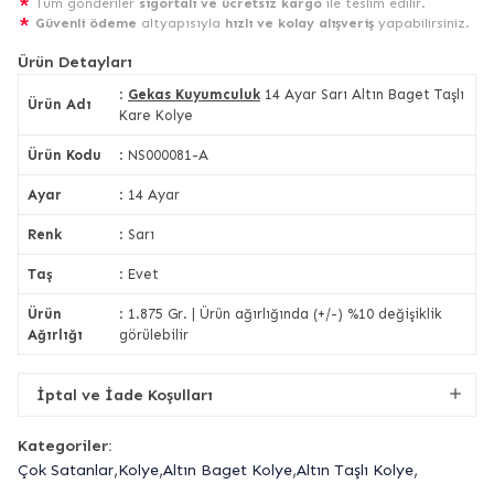
Tüm gönderiler
sigortalı ve ücretsiz kargo
ile teslim edilir.
Güvenli ödeme
altyapısıyla
hızlı ve kolay alışveriş
yapabilirsiniz.
Ürün Detayları
:
Gekas Kuyumculuk
14 Ayar Sarı Altın Baget Taşlı
Ürün Adı
Kare Kolye
Ürün Kodu
: NS000081-A
Ayar
: 14 Ayar
Renk
: Sarı
Taş
: Evet
Ürün
: 1.875 Gr. | Ürün ağırlığında (+/-) %10 değişiklik
Ağırlığı
görülebilir
İptal ve İade Koşulları
Kategoriler:
,
,
,
,
Çok Satanlar
Kolye
Altın Baget Kolye
Altın Taşlı Kolye