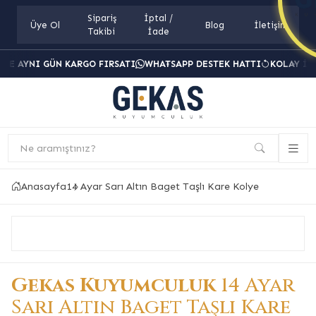
Sipariş
İptal /
Üye Ol
Blog
İletişim
Takibi
İade
RDE AYNI GÜN KARGO FIRSATI
WHATSAPP DESTEK HATTI
KOLAY İA
Ne aramıştınız?
Anasayfa
14 Ayar Sarı Altın Baget Taşlı Kare Kolye
Gekas Kuyumculuk
14 Ayar
Sarı Altın Baget Taşlı Kare