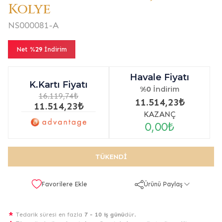
Kolye
NS000081-A
Net
%29
İndirim
Havale Fiyatı
K.Kartı Fiyatı
%0
İndirim
16.119,74₺
11.514,23₺
11.514,23₺
KAZANÇ
0,00₺
TÜKENDI
Favorilere Ekle
Ürünü Paylaş
Tedarik süresi en fazla
7 - 10 iş günü
dür.