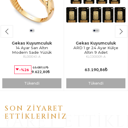
Gekas Kuyumculuk
Gekas Kuyumculuk
ARD 1 gr 24 Ayar Külçe
14 Ayar Beyaz Altın
Altın 9 Adet
Baget Taşlı Yüzük
KLC000009-A
RS000273-A
10.539,17₺
63.190,86₺
-%29
7.474,74₺
Tükendi
Tükendi
SON ZIYARET
IYARET ETTIKL
ETTIKLERINIZ