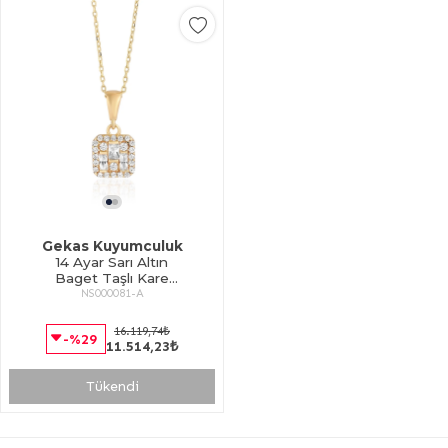
Gekas Kuyumculuk
14 Ayar Sarı Altın
Baget Taşlı Kare
NS000081-A
Kolye
16.119,74₺
-%29
11.514,23₺
Tükendi